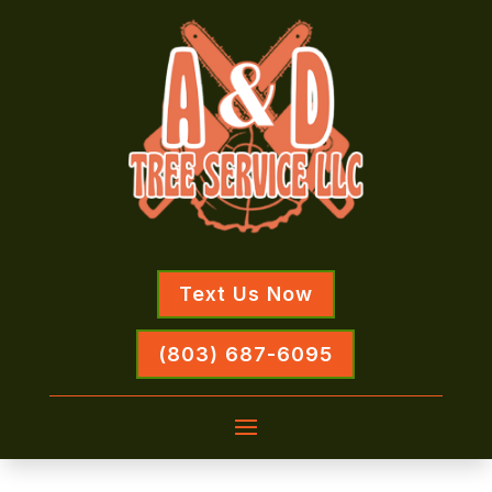
Text Us Now
(803) 687-6095