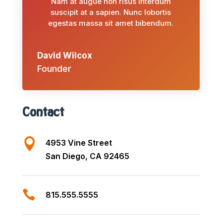
Nam at augue non risus interdum
suscipit at a sapien. Nunc lobortis
egestas massa sit amet bibendum.
David Wilcox
Founder
Contact

4953 Vine Street
San Diego, CA 92465

815.555.5555