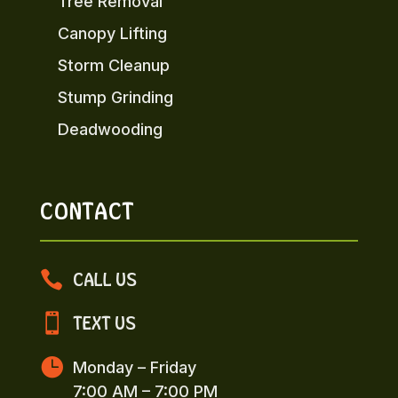
Tree Removal
Canopy Lifting
Storm Cleanup
Stump Grinding
Deadwooding
CONTACT

CALL US

TEXT US

Monday – Friday
7:00 AM – 7:00 PM